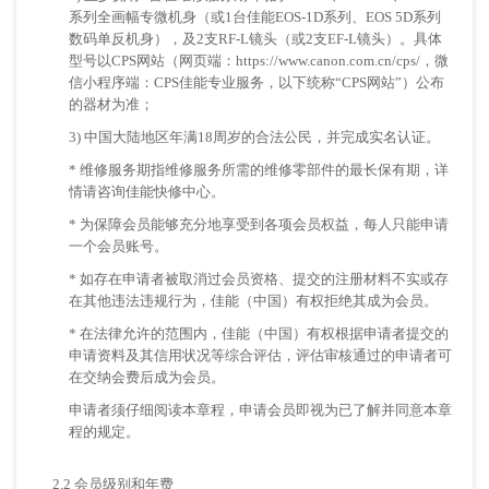
系列全画幅专微机身（或1台佳能EOS-1D系列、EOS 5D系列
数码单反机身），及2支RF-L镜头（或2支EF-L镜头）。具体
型号以CPS网站（网页端：https://www.canon.com.cn/cps/，微
信小程序端：CPS佳能专业服务，以下统称“CPS网站”）公布
的器材为准；
3) 中国大陆地区年满18周岁的合法公民，并完成实名认证。
* 维修服务期指维修服务所需的维修零部件的最长保有期，详
情请咨询佳能快修中心。
* 为保障会员能够充分地享受到各项会员权益，每人只能申请
一个会员账号。
* 如存在申请者被取消过会员资格、提交的注册材料不实或存
在其他违法违规行为，佳能（中国）有权拒绝其成为会员。
* 在法律允许的范围内，佳能（中国）有权根据申请者提交的
申请资料及其信用状况等综合评估，评估审核通过的申请者可
在交纳会费后成为会员。
申请者须仔细阅读本章程，申请会员即视为已了解并同意本章
程的规定。
2.2 会员级别和年费