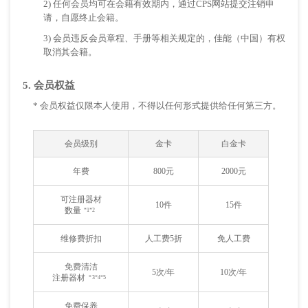
2) 任何会员均可在会籍有效期内，通过CPS网站提交注销申
请，自愿终止会籍。
3) 会员违反会员章程、手册等相关规定的，佳能（中国）有权
取消其会籍。
5. 会员权益
* 会员权益仅限本人使用，不得以任何形式提供给任何第三方。
会员级别
金卡
白金卡
年费
800元
2000元
可注册器材
10件
15件
数量
*1*2
维修费折扣
人工费5折
免人工费
免费清洁
5次/年
10次/年
注册器材
*3*4*5
免费保养