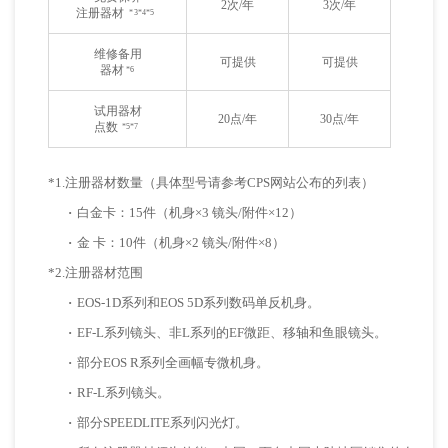
2次/年
3次/年
注册器材
*3*4*5
维修备用
可提供
可提供
器材
*6
试用器材
20点/年
30点/年
点数
*5*7
*1.注册器材数量（具体型号请参考CPS网站公布的列表）
·
白金卡：15件（机身×3 镜头/附件×12）
·
金 卡：10件（机身×2 镜头/附件×8）
*2.注册器材范围
·
EOS-1D系列和EOS 5D系列数码单反机身。
·
EF-L系列镜头、非L系列的EF微距、移轴和鱼眼镜头。
·
部分EOS R系列全画幅专微机身。
·
RF-L系列镜头。
·
部分SPEEDLITE系列闪光灯。