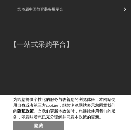
第79届中国教育装备展示会
【
一站式采购平台
】
为给您提供个性化的服务与改善您的浏览体验，本网站使
用自身或者第三方cookies，继续浏览网站表示您同意我们
的
隐私政策
。当我们更新本政策时，您继续使用我们的服
务，即意味着您已充分理解并同意本政策的更新。
佳能（中国）有限公司版权所有，未经许可不得转载。
隐藏
京ICP备05038060号-1
京公网安备11010502037877号