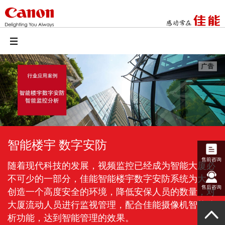
智能楼宇 数字安防
售前咨询
随着现代科技的发展，视频监控已经成为智能大厦必
不可少的一部分，佳能智能楼宇数字安防系统为大厦
售后咨询
创造一个高度安全的环境，降低安保人员的数量，对
大厦流动人员进行监视管理，配合佳能摄像机智能分
析功能，达到智能管理的效果。