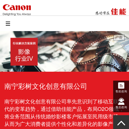
南宁彩树文化创意有限公司
售前咨询
南宁彩树文化创意有限公司率先意识到了移动互联时
代的变革趋势，通过借助佳能产品，布局O2O领域，
售后咨询
将业务范围从传统婚纱影楼客户拓展至民用级市场，
从而为广大消费者提供个性化和差异化的影像产品，