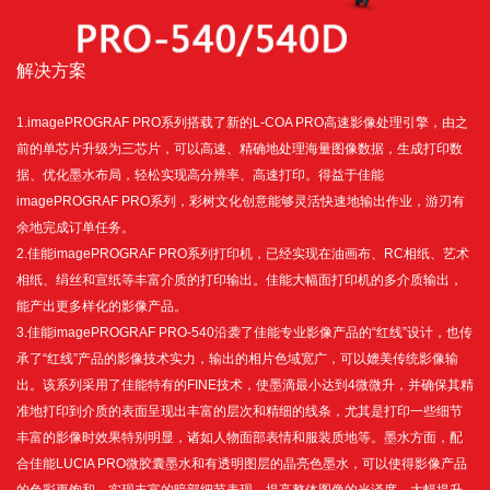
解决方案
1.imagePROGRAF PRO系列搭载了新的L-COA PRO高速影像处理引擎，由之
前的单芯片升级为三芯片，可以高速、精确地处理海量图像数据，生成打印数
据、优化墨水布局，轻松实现高分辨率、高速打印。得益于佳能
imagePROGRAF PRO系列，彩树文化创意能够灵活快速地输出作业，游刃有
余地完成订单任务。
2.佳能imagePROGRAF PRO系列打印机，已经实现在油画布、RC相纸、艺术
相纸、绢丝和宣纸等丰富介质的打印输出。佳能大幅面打印机的多介质输出，
能产出更多样化的影像产品。
3.佳能imagePROGRAF PRO-540沿袭了佳能专业影像产品的“红线”设计，也传
承了“红线”产品的影像技术实力，输出的相片色域宽广，可以媲美传统影像输
出。该系列采用了佳能特有的FINE技术，使墨滴最小达到4微微升，并确保其精
准地打印到介质的表面呈现出丰富的层次和精细的线条，尤其是打印一些细节
丰富的影像时效果特别明显，诸如人物面部表情和服装质地等。墨水方面，配
合佳能LUCIA PRO微胶囊墨水和有透明图层的晶亮色墨水，可以使得影像产品