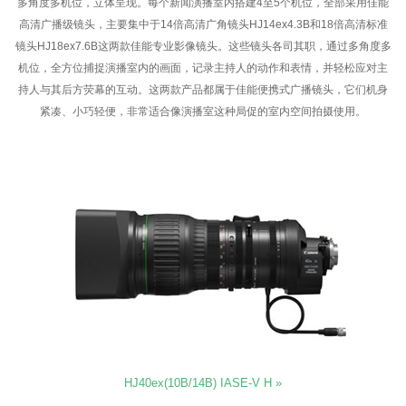
多角度多机位，立体呈现。每个新闻演播室内搭建4至5个机位，全部采用佳能
高清广播级镜头，主要集中于14倍高清广角镜头HJ14ex4.3B和18倍高清标准
镜头HJ18ex7.6B这两款佳能专业影像镜头。这些镜头各司其职，通过多角度多
机位，全方位捕捉演播室内的画面，记录主持人的动作和表情，并轻松应对主
持人与其后方荧幕的互动。这两款产品都属于佳能便携式广播镜头，它们机身
紧凑、小巧轻便，非常适合像演播室这种局促的室内空间拍摄使用。
HJ40ex(10B/14B) IASE-V H »