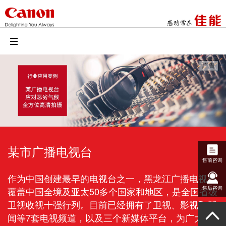
某市广播电视台
售前咨询
作为中国创建最早的电视台之一，黑龙江广播电视台
覆盖中国全境及亚太50多个国家和地区，是全国省级
售后咨询
卫视收视十强行列。目前已经拥有了卫视、影视和新
闻等7套电视频道，以及三个新媒体平台，为广大观