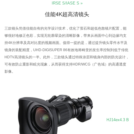
IRSE S/IASE S »
佳能4K超高清镜头
三款镜头凭借佳能自有的光学设计技术，优化了萤石和超低色散镜片配置，能
够很好地修正色彩，实现无轮廓晕染的清晰影像，带来从画面中心到边缘均支
持4K分辨率及高对比度的视频画面。值得一提的是，通过提升镜头零件水平及
镜身的装配精度，UHD-DIGISUPER 86有效地将畸变的发生率控制到低于传统
HDTV高清镜头的一半。此外，三款镜头通过特殊涂层和镜身内部的防光设计，
可有效防止重影和眩光现象，从而获得支持HDR/WCG（广色域）的高通透度
影像。
HJ14ex4.3 B