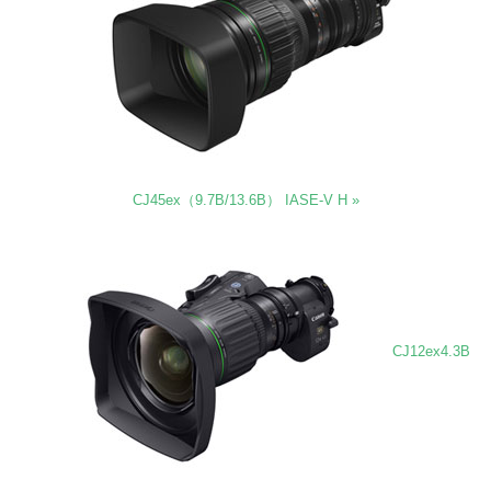
CJ45ex（9.7B/13.6B） IASE-V H »
CJ12ex4.3B