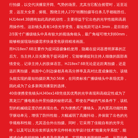
行拍摄，以交代演播室开阔、气势的场景。尤其当它配合摇臂时，近至近
景，远至大全景，俯视、围绕主持人270°转圈拍摄等任务几乎都能胜任。
HJ14ex4.3B拥有如此高的机动性，主要得益于它出色的光学性能和高易
用操作性。这款镜头具有14倍光学变焦，最短焦距可达4.3mm，是目前的
2/3英寸广播级镜头中具有较大的视场角镜头，最广角端可增大到60mm，
能够根据现场拍摄需求快速变焦获得精准画面。
而HJ18ex7.6B主要作为提词器摄像机使用，隐藏在提词器透明屏幕的正
后方。当主持人目光聚焦于提词器时，它能够捕捉到主持人细微的面部表
情变化，记录主持人的肢体语言。HJ18ex7.6B无论是近距离拍摄，还是
远距离拍摄，画面中心到边缘都具有高分辨率及高对比度成像能力。该镜
头能实现的最短拍摄距离为0.56米，在同类标准广播级镜头中表现优异，
因此成为了众多新闻演播室的选择。
40倍便携变焦镜头HJ40ex14B凭借其优秀的光学表现和高稳定性成为了
黑龙江广播电视台外景拍摄的秘密武器。即使在严峻的气候条件下，该机
型的机械稳定度仍然表现出色。作为便携式广播镜头，其内置高功能性数
字驱动单元，增强了防抖性能，大幅减弱了高频抖动，并保留了出色的光
学规格和性能，尤其适合外出拍摄。同时，它采用了佳能自有的光学元
件，以及可以充分发挥该光学元件特有光学设计技术“能量光学系统”，能
够减少长焦端的轴上色差及倍率色差，实现整体画面的统一性，从而出色