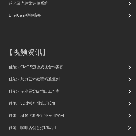
眩光及光污染评估系统
BriefCam视频摘要
【
视频资讯
】
佳能 · CMOS迈德威视合作案例
佳能 · 助力艺术微喷精准复刻
佳能 · 专业展览级输出工作室
佳能 · 3D建模行业应用实例
佳能 · SDK照相亭行业应用实例
佳能 · 咖啡店创意打印应用