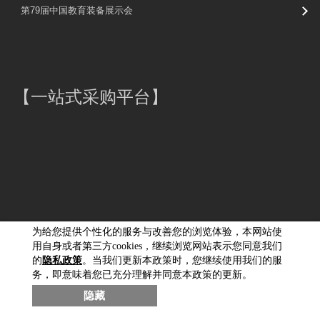
第79届中国教育装备展示会
【
一站式采购平台
】
为给您提供个性化的服务与改善您的浏览体验，本网站使
用自身或者第三方cookies，继续浏览网站表示您同意我们
的
隐私政策
。当我们更新本政策时，您继续使用我们的服
务，即意味着您已充分理解并同意本政策的更新。
佳能（中国）有限公司版权所有，未经许可不得转载。
隐藏
京ICP备05038060号-1
京公网安备11010502037877号