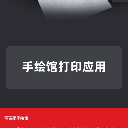
可言家手绘馆