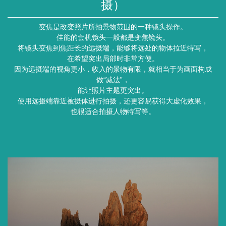
摄）
变焦是改变照片所拍景物范围的一种镜头操作。
佳能的套机镜头一般都是变焦镜头。
将镜头变焦到焦距长的远摄端，能够将远处的物体拉近特写，
在希望突出局部时非常方便。
因为远摄端的视角更小，收入的景物有限，就相当于为画面构成
做“减法”，
能让照片主题更突出。
使用远摄端靠近被摄体进行拍摄，还更容易获得大虚化效果，
也很适合拍摄人物特写等。