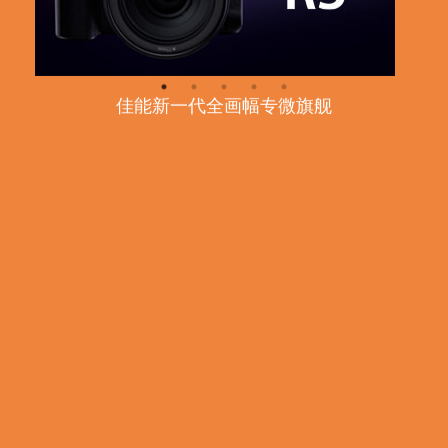
佳能新一代全画幅专微旗舰