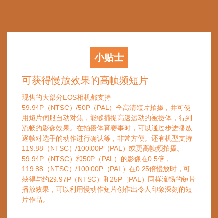
小贴士
可获得慢放效果的高帧频短片
现售的大部分EOS相机都支持
59.94P（NTSC）/50P（PAL）全高清短片拍摄，并可使
用短片伺服自动对焦，能够捕捉高速运动的被摄体，得到
流畅的影像效果。在拍摄体育赛事时，可以通过步进播放
逐帧对选手的动作进行确认等，非常方便。还有机型支持
119.88（NTSC）/100.00P（PAL）或更高帧频拍摄。
59.94P（NTSC）和50P（PAL）的影像在0.5倍，
119.88（NTSC）/100.00P（PAL）在0.25倍慢放时，可
获得与约29.97P（NTSC）和25P（PAL）同样流畅的短片
播放效果，可以利用慢动作短片创作出令人印象深刻的短
片作品。