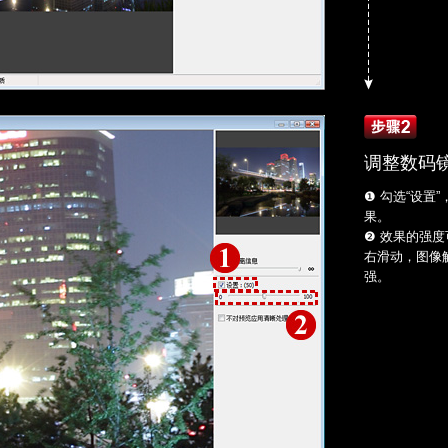
调整数码
❶ 勾选“设置
果。
❷ 效果的强
右滑动，图像
强。