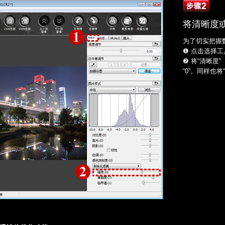
将清晰度或
为了切实把握
❶ 点击选择工
❷ 将“清晰度
“0”。同样也将