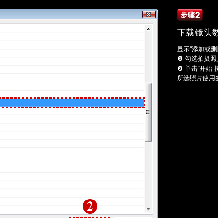
下载镜头
显示“添加或删
❶ 勾选拍摄
❷ 单击“开始
所选照片使用