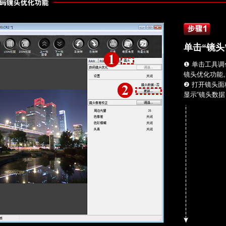
单击“镜头
❶ 单击工具调
镜头优化功能
❷ 打开镜头面
显示“镜头数