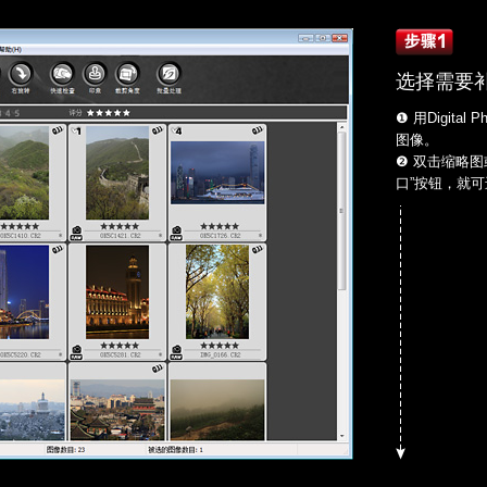
选择需要
❶ 用Digital 
图像。
❷ 双击缩略
口”按钮，就