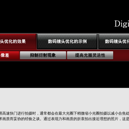
用高速快门进行拍摄时，通常都会在最大光圈下稍微缩小光圈拍摄以减小合焦
求画质而妥协的经验之谈。通过表现力和画质的折衷拍出接近理想的照片，这