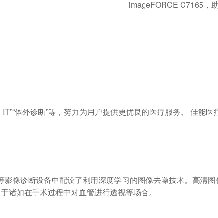
imageFORCE C71
T”“体外诊断”等，努力为用户提供更优良的医疗服务。 佳能医疗以“M
、超声波等影像诊断设备中配设了利用深度学习的图像去噪技术。高
用于诸如在手术过程中对血管进行透视等场合。