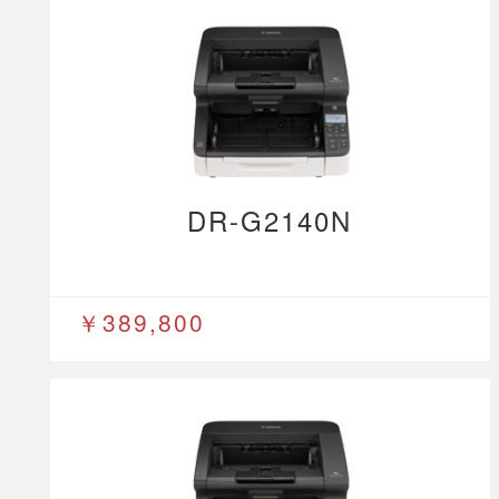
DR-G2140N
￥389,800