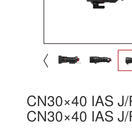
CN30×40 IAS J/
本系列最高变焦倍率的电
我要分享:
影伺服镜头
播放/暂停
速
产品介绍
产品
电影伺服变焦系列
CN30×40 IAS J实现了超长焦端扩展，是目前电影伺服变
焦系列中最高变焦倍率的电影镜头，强化了电影伺服变焦
镜头系列的产品阵容，其兼具超长焦与便携性的同时，还
搭载了针对直播制作用户更优化的新伺服单元，从而为直
播制作市场的拍摄提供有力支持。