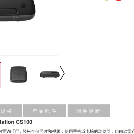
品规格
产品配件
固件更新
播放/暂停
速度
反向
缩放
tion CS100
®
Wi-Fi
，轻松存储照片和视频；使用手机或电脑的浏览器，自由欣赏存