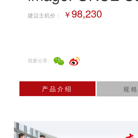
色数码复合机
98,230
￥
建议主机价
：
更是为未来办公而生的强大引擎。
它融合了专业的打印品质技术、机器学习AI技术、
集环保安全特性于一身，
旨在让办公室的日常任务变得更简单、更智能、更
我要分享:
高效。
产品介绍
规
2
D
曝光技术
Defined and Detailed