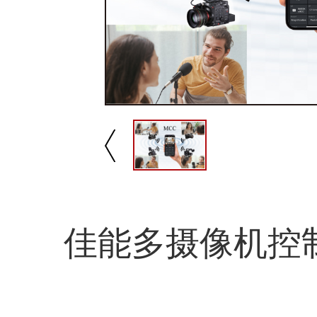
佳能多摄像机控制程序
Canon Multi-Camera
Control（MCC）
播放/暂停
速
Canon Multi-Camera Control（MCC）是一款能远程操控
佳能多摄像机控
摄像机的移动端应用程序，可实时远程浏览当前拍摄画
面、查看摄像机状态、进行摄像机拍摄参数设置；轻松实
现单人操控多台摄像机，最多能实现20台摄像机的同时连
接与操控，有效简化多摄像机的工作流程，进一步提高工
作效率。