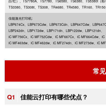
白/红）、TS7780A、TS7780、TS6580、TS6380、TS5380t（粉
TS3380、TS308t、TS308、TR4680、TR4580、TR160、TR150
佳能激光打印机:
LBP674Cx、LBP673Cdw、LBP673Cdn、LBP647Cdw、LBP647
LBP242dn、LBP172dw、LBP171dn、LBP122dw、LBP121dn、
iC MF756Cx、iC MF752Cdw、iC MF667Cx、iC MF664Cdw、iC
iC MF463dw、iC MF462dw、iC MF274dn、iC MF273dw、iC MF
常见
Q1
佳能云打印有哪些优点？