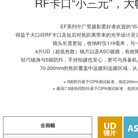
RF卡口“小三元”，大
EF系列中广受摄影爱好者欢迎的“IS
得益于大口径RF卡口及短后对焦距离带来的光学设计灵活
镜头长度更短，收纳时仅119毫米，与
4片UD（超低色散）镜片以及ASC镀膜，有效
轻巧镜身与5级防抖，手持拍摄也安心，更可与具备机
70-200mm的焦距覆盖中远摄到远摄区域
※ 5级防抖基于CIPA测试标准，焦距200
※ 最高7.5级协同防抖基于CIPA测试标准，焦距
全画幅