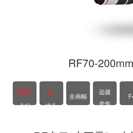
RF70-200mm 
RF
L
远摄
全画幅
F
变焦
卡口
镜头