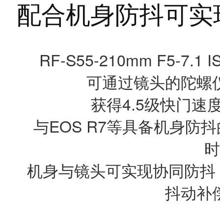
配合机身防抖可实
RF-S55-210mm F5-7.1 IS STM虽是APS-C画幅镜头，
但也可以使用在EOS R系列全画幅机型上。
安装到全画幅相机上时，相机会自动变为使用图像感应