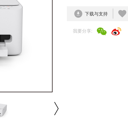
下载与支持
我要分享:
播放/暂停
速度
反向
缩放