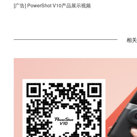
[广告] PowerShot V10产品展示视频
相关