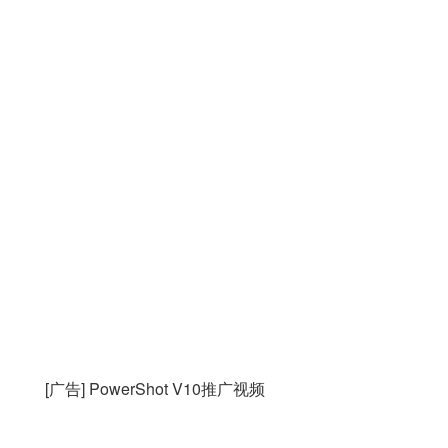
[广告] PowerShot V10推广视频