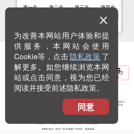
第一步
第二步
第三步
第四步
佳定制平台
沟通需求方
签订相关许
发送下载链
发起申请
案
可协议
接
为改善本网站用户体验和提
供服务，本网站会使用
Cookie等，点击
隐私政策
了
解更多。如您继续浏览本网
站或点击同意，视为您已经
阅读并接受前述隐私政策。
佳能官方
佳能官方
佳能官方
佳能官方
同意
微信公众号
微信视频号
微博号
抖音号
佳能官方
查看
bilibili号
更多
购买指南
服务与支持
关于佳能
资讯信息
本网站包含一部分广告/市场推广等内容，敬请知悉。