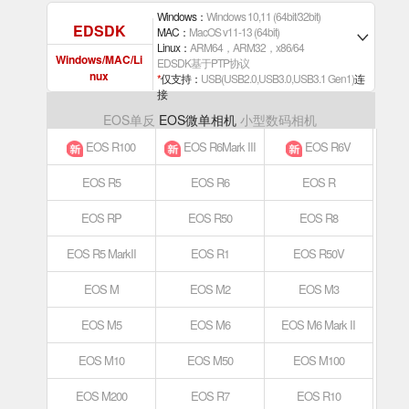
Windows：
Windows 10,11 (64bit/32bit)
EDSDK
MAC：
MacOS v11-13 (64bit)
Linux：
ARM64，ARM32，x86/64
Windows/MAC/Li
EDSDK基于PTP协议
nux
*
仅支持：
USB(USB2.0,USB3.0,USB3.1 Gen1)
连
接
EOS单反
EOS微单相机
小型数码相机
EOS R100
EOS R6Mark III
EOS R6V
EOS R5
EOS R6
EOS R
EOS RP
EOS R50
EOS R8
EOS R5 MarkII
EOS R1
EOS R50V
EOS M
EOS M2
EOS M3
EOS M5
EOS M6
EOS M6 Mark II
EOS M10
EOS M50
EOS M100
EOS M200
EOS R7
EOS R10