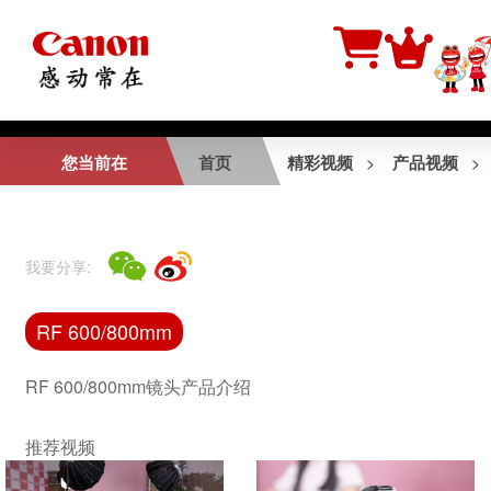
相关视频
您当前在
首页
精彩视频
产品视频
>
>
行摄生态中国
我要分享:
EOS R50 V产品介
RF 600/800mm
绍视频
RF 600/800mm镜头产品介绍
推荐视频
EOS R5短片拍摄花
絮