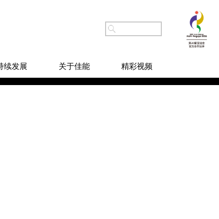
持续发展
关于佳能
精彩视频
重播
分享
佳能直播相机连接指南3- 直
播灯光设置
佳能直播相机连接指南2- 佳
荐
能相机直播设置与OBS设置