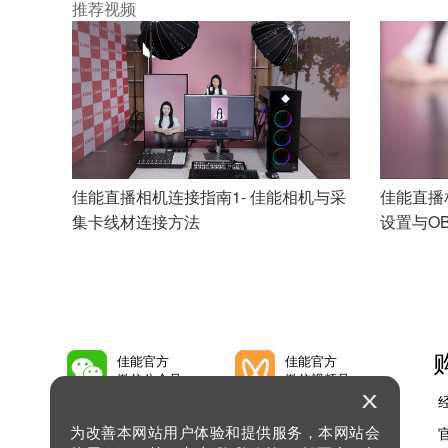
推荐视频
EOS R5短片拍摄花絮
Add Pagination
佳能直播相机连接指南1- 佳能相机与采
佳能直播
集卡线材连接方法
设置与O
佳能官方
佳能官方
微信公众号
微信视频号
为改善本网站用户体验和提供服务，本网站会
佳能官方
佳能官方