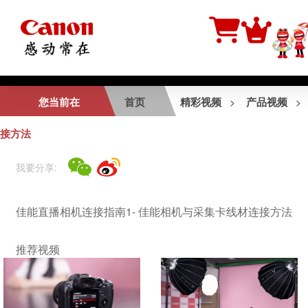
相关视频
您当前在
首页
精彩视频
产品视频
>
>
EOS R5极限挑战 -
接方法
野性呼唤
我要分享:
EOS R50 V产品介
佳能直播相机连接指南1- 佳能相机与采集卡线材连接方法
绍视频
推荐视频
EOS R5短片拍摄花
絮