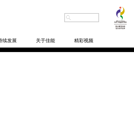
持续发展
关于佳能
精彩视频
重播
分享
佳能，助力文创产业“数字化
转型”稳步发展
佳能G680，助力未来的每一
个选择