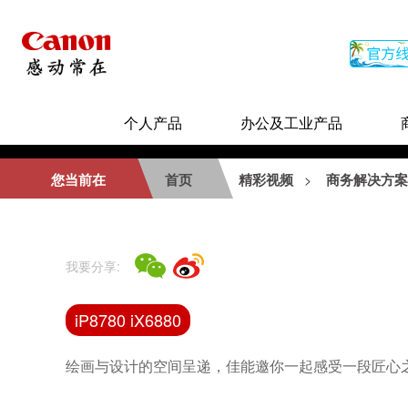
个人产品
办公及工业产品
相关视频
您当前在
首页
精彩视频
商务解决方案
>
佳定制—推动教育革新
我要分享:
iP8780 iX6880
专业展览级输出工作室
绘画与设计的空间呈递，佳能邀你一起感受一段匠心