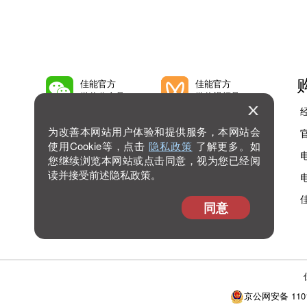
佳能官方
佳能官方
微信公众号
微信视频号
为改善本网站用户体验和提供服务，本网站会
佳能官方
佳能官方
微博号
抖音号
使用Cookie等，点击
隐私政策
了解更多。如
您继续浏览本网站或点击同意，视为您已经阅
读并接受前述隐私政策。
佳能官方
查看
bilibili号
更多
同意
京公网安备 1101