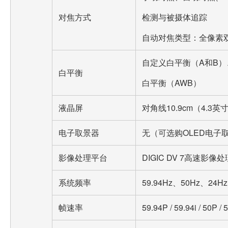
对焦方式
检测与被摄体追踪
自动对焦类型：全像素双
自定义白平衡（A和B）、
白平衡
白平衡（AWB）
液晶屏
对角线10.9cm（4.3
电子取景器
无（可选购OLED电子取景
影像处理平台
DIGIC DV 7高速影像
系统频率
59.94Hz、50Hz、24Hz
帧速率
59.94P / 59.94i / 50P / 