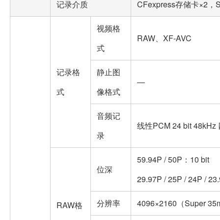
记录介质
CFexpress存储卡×2，
视频格
RAW、XF-AVC
式
记录格
静止图
—
式
像格式
音频记
线性PCM 24 bit 48kH
录
59.94P / 50P：10 bit
位深
29.97P / 25P / 24P / 2
分辨率
4096×2160（Super 3
RAW格