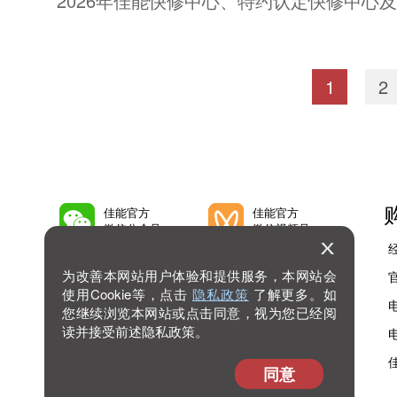
2026年佳能快修中心、特约认定快修中心
1
2
佳能官方
佳能官方
微信公众号
微信视频号
佳能官方
佳能官方
为改善本网站用户体验和提供服务，本网站会
微博号
抖音号
使用Cookie等，点击
隐私政策
了解更多。如
您继续浏览本网站或点击同意，视为您已经阅
读并接受前述隐私政策。
佳能官方
查看
bilibili号
更多
同意