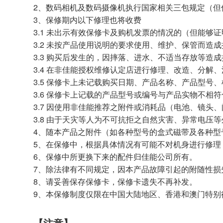
2、数码相机及数码摄像机执行国家相关三包规定（但
3、保修期内以下修理也将收费
3.1 未出示有效保修卡及购机发票的情况的（但能够
3.2 未按产品使用说明的要求使用、维护、保管而造
3.3 购买后发生的，因摔落、进水、不适当存放等造
3.4 在非佳能授权维修认定店进行修理、改造、分解
3.5 保修卡上未记载购买日期、产品名称、产品型
3.6 保修卡上记载的产品型号或编号与产品实物不相
3.7 因使用非佳能推荐之附件或消耗品（电池、镜头
3.8 由于天灾等人为不可抗拒之自然灾害、异常电压
4、随本产品之附件（如各种型号的盒式磁带及各种
5、在保修中，根据具体情况有可能不对机身进行修理
6、保修中所更换下来的配件归佳能公司所有。
7、除法律有不同规定，因本产品故障引起的附随性损
8、请妥善保存保修卡，保修卡遗失不再补发。
9、本保修制度仅限在中国大陆地区、香港和澳门特别
【注意】