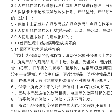
3.5 因在非佳能授权维修代理店或用户自身进行修理、
3.6 保修卡上未记载或涂改购买日期、产品型号、产品
*
的【注2】
；
3.7 保修卡上记载的产品型号或产品序列号与商品实物不
3.8 因使用非佳能原装耗材(感光鼓、暗盒、墨水盒、墨
3.9 因使用盗版软件而造成损坏的；
3.10 使用过程中感染病毒造成损坏的；
3.11 因不可抗力造成损坏的；
【注2】为保障您的合法权益，请您仔细核对保修卡上内
4、所购产品的附属品(用户手册、软盘、光盘等)、选择
盒、纸等)、打印机的消耗零件(搓纸轮、皮带等)及定期更
没有事先通知进行软件升级、更改消耗品、选择性物品及
5 、在修理时，有可能根据具体情况不对机身进行修理
6 、保修中所更换下来的配件归佳能(中国)有限公司所有
7 、因与本产品连接的数码相机、电脑等的故障引起的损
8 、请妥善保存保修卡，保修卡遗失不再补发。
9 、所购产品保修制度仅限在中国大陆地区有效(不适用于
* 所购产品的维修服务所需要的维修零部件的保有期为，