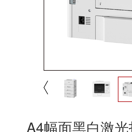
播放/暂停
速
A4幅面黑白激光