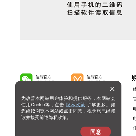
佳能官方
佳能官方
微信公众号
微信视频号
为改善本网站用户体验和提供服务，本网站会
佳能官方
佳能官方
微博号
抖音号
使用Cookie等，点击
隐私政策
了解更多。如
您继续浏览本网站或点击同意，视为您已经阅
读并接受前述隐私政策。
佳能官方
查看
bilibili号
更多
同意